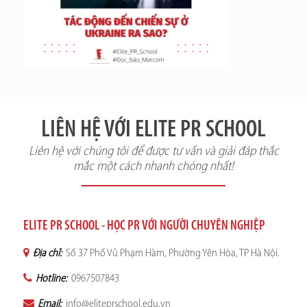
LIÊN HỆ VỚI ELITE PR SCHOOL
Liên hệ với chúng tôi để được tư vấn và giải đáp thắc
mắc một cách nhanh chóng nhất!
ELITE PR SCHOOL - HỌC PR VỚI NGƯỜI CHUYÊN NGHIỆP
Địa chỉ:
Số 37 Phố Vũ Phạm Hàm, Phường Yên Hòa, TP Hà Nội.
Hotline:
0967507843
Email:
info@eliteprschool.edu.vn