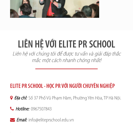
LIÊN HỆ VỚI ELITE PR SCHOOL
Liên hệ với chúng tôi để được tư vấn và giải đáp thắc
mắc một cách nhanh chóng nhất!
ELITE PR SCHOOL - HỌC PR VỚI NGƯỜI CHUYÊN NGHIỆP
Địa chỉ:
Số 37 Phố Vũ Phạm Hàm, Phường Yên Hòa, TP Hà Nội.
Hotline:
0967507843
Email:
info@eliteprschool.edu.vn