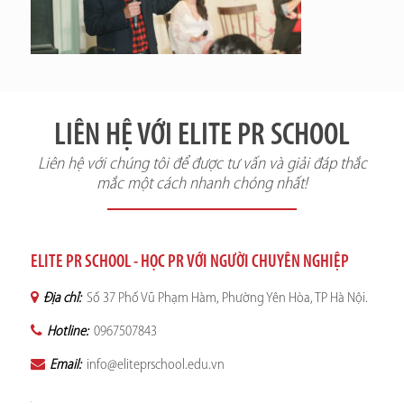
LIÊN HỆ VỚI ELITE PR SCHOOL
Liên hệ với chúng tôi để được tư vấn và giải đáp thắc
mắc một cách nhanh chóng nhất!
ELITE PR SCHOOL - HỌC PR VỚI NGƯỜI CHUYÊN NGHIỆP
Địa chỉ:
Số 37 Phố Vũ Phạm Hàm, Phường Yên Hòa, TP Hà Nội.
Hotline:
0967507843
Email:
info@eliteprschool.edu.vn