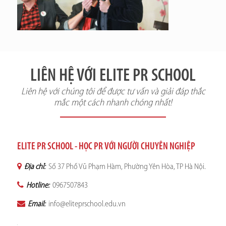
LIÊN HỆ VỚI ELITE PR SCHOOL
Liên hệ với chúng tôi để được tư vấn và giải đáp thắc
mắc một cách nhanh chóng nhất!
ELITE PR SCHOOL - HỌC PR VỚI NGƯỜI CHUYÊN NGHIỆP
Địa chỉ:
Số 37 Phố Vũ Phạm Hàm, Phường Yên Hòa, TP Hà Nội.
Hotline:
0967507843
Email:
info@eliteprschool.edu.vn