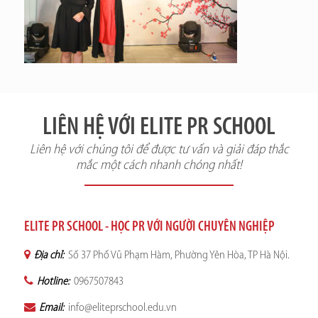
LIÊN HỆ VỚI ELITE PR SCHOOL
Liên hệ với chúng tôi để được tư vấn và giải đáp thắc
mắc một cách nhanh chóng nhất!
ELITE PR SCHOOL - HỌC PR VỚI NGƯỜI CHUYÊN NGHIỆP
Địa chỉ:
Số 37 Phố Vũ Phạm Hàm, Phường Yên Hòa, TP Hà Nội.
Hotline:
0967507843
Email:
info@eliteprschool.edu.vn