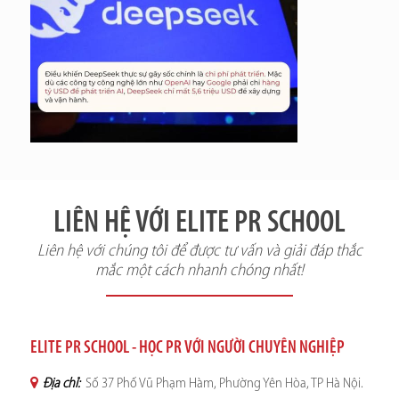
LIÊN HỆ VỚI ELITE PR SCHOOL
Liên hệ với chúng tôi để được tư vấn và giải đáp thắc
mắc một cách nhanh chóng nhất!
ELITE PR SCHOOL - HỌC PR VỚI NGƯỜI CHUYÊN NGHIỆP
Địa chỉ:
Số 37 Phố Vũ Phạm Hàm, Phường Yên Hòa, TP Hà Nội.