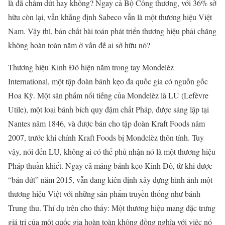
là đã chấm dứt hay không? Ngay cả Bộ Công thương, với 36% sở
hữu còn lại, vẫn khẳng định Sabeco vẫn là một thương hiệu Việt
Nam. Vậy thì, bản chất bài toán phát triển thương hiệu phải chăng
không hoàn toàn nằm ở vấn đề ai sở hữu nó?
Thương hiệu Kinh Đô hiện nằm trong tay Mondelèz
International, một tập đoàn bánh kẹo đa quốc gia có nguồn gốc
Hoa Kỳ. Một sản phẩm nổi tiếng của Mondelèz là LU (Lefèvre
Utile), một loại bánh bích quy đậm chất Pháp, được sáng lập tại
Nantes năm 1846, và được bán cho tập đoàn Kraft Foods năm
2007, trước khi chính Kraft Foods bị Mondelèz thôn tính. Tuy
vậy, nói đến LU, không ai có thể phủ nhận nó là một thương hiệu
Pháp thuần khiết. Ngay cả mảng bánh kẹo Kinh Đô, từ khi được
“bán đứt” năm 2015, vẫn đang kiên định xây dựng hình ảnh một
thương hiệu Việt với những sản phẩm truyền thống như bánh
Trung thu. Thí dụ trên cho thấy: Một thương hiệu mang đặc trưng
giá trị của một quốc gia hoàn toàn không đồng nghĩa với việc nó