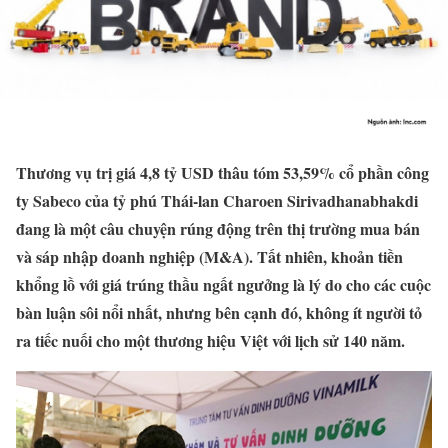
Thương vụ trị giá 4,8 tỷ USD thâu tóm 53,59% cổ phần công
ty Sabeco của tỷ phú Thái-lan Charoen Sirivadhanabhakdi
đang là một câu chuyện rúng động trên thị trường mua bán
và sáp nhập doanh nghiệp (M&A). Tất nhiên, khoản tiền
khổng lồ với giá trúng thầu ngất ngưởng là lý do cho các cuộc
bàn luận sôi nổi nhất, nhưng bên cạnh đó, không ít người tỏ
ra tiếc nuối cho một thương hiệu Việt với lịch sử 140 năm.