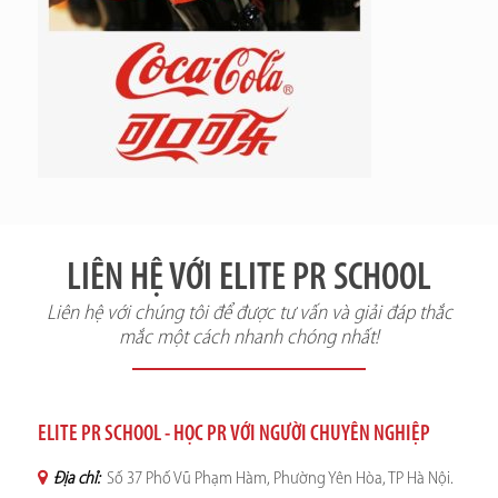
LIÊN HỆ VỚI ELITE PR SCHOOL
Liên hệ với chúng tôi để được tư vấn và giải đáp thắc
mắc một cách nhanh chóng nhất!
ELITE PR SCHOOL - HỌC PR VỚI NGƯỜI CHUYÊN NGHIỆP
Địa chỉ:
Số 37 Phố Vũ Phạm Hàm, Phường Yên Hòa, TP Hà Nội.