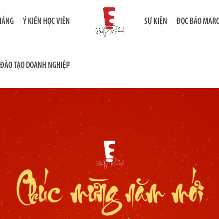
GIẢNG
Ý KIẾN HỌC VIÊN
SỰ KIỆN
ĐỌC BÁO MAR
ĐÀO TẠO DOANH NGHIỆP