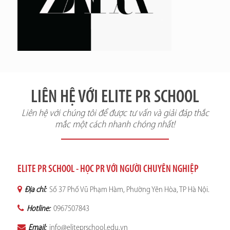
LIÊN HỆ VỚI ELITE PR SCHOOL
Liên hệ với chúng tôi để được tư vấn và giải đáp thắc
mắc một cách nhanh chóng nhất!
ELITE PR SCHOOL - HỌC PR VỚI NGƯỜI CHUYÊN NGHIỆP
Địa chỉ:
Số 37 Phố Vũ Phạm Hàm, Phường Yên Hòa, TP Hà Nội.
Hotline:
0967507843
Email:
info@eliteprschool.edu.vn