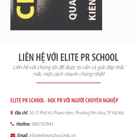
LIÊN HỆ VỚI ELITE PR SCHOOL
Liên hệ với chúng tôi để được tư vấn và giải đáp thắc
mắc một cách nhanh chóng nhất!
ELITE PR SCHOOL - HỌC PR VỚI NGƯỜI CHUYÊN NGHIỆP
Địa chỉ:
Số 37 Phố Vũ Phạm Hàm, Phường Yên Hòa, TP Hà Nội.
Hotline:
0967507843
Email:
info@eliteprschool.edu.vn