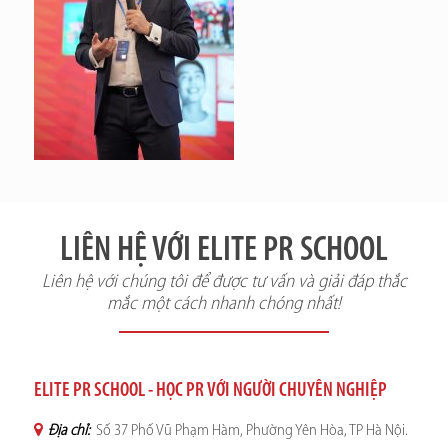
LIÊN HỆ VỚI ELITE PR SCHOOL
Liên hệ với chúng tôi để được tư vấn và giải đáp thắc
mắc một cách nhanh chóng nhất!
ELITE PR SCHOOL - HỌC PR VỚI NGƯỜI CHUYÊN NGHIỆP
Địa chỉ:
Số 37 Phố Vũ Phạm Hàm, Phường Yên Hòa, TP Hà Nội.