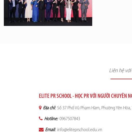
Liên hệ vớ
ELITE PR SCHOOL - HỌC PR VỚI NGƯỜI CHUYÊN 
Địa chỉ:
Số 37 Phố Vũ Phạm Hàm, Phường Yên Hòa, 
Hotline:
0967507843
Email:
info@eliteprschool.edu.vn