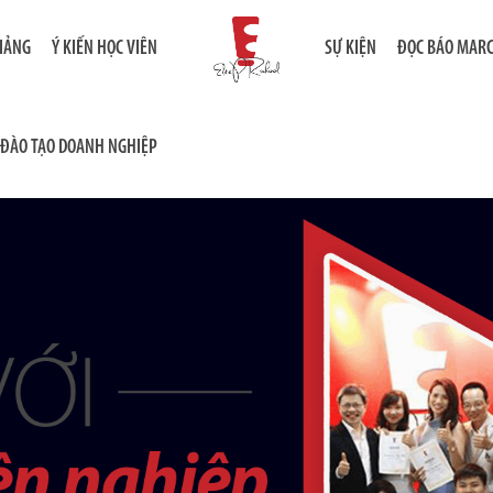
GIẢNG
Ý KIẾN HỌC VIÊN
SỰ KIỆN
ĐỌC BÁO MAR
ĐÀO TẠO DOANH NGHIỆP