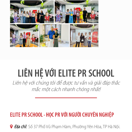
LIÊN HỆ VỚI ELITE PR SCHOOL
Liên hệ với chúng tôi để được tư vấn và giải đáp thắc
mắc một cách nhanh chóng nhất!
ELITE PR SCHOOL - HỌC PR VỚI NGƯỜI CHUYÊN NGHIỆP
Địa chỉ:
Số 37 Phố Vũ Phạm Hàm, Phường Yên Hòa, TP Hà Nội.