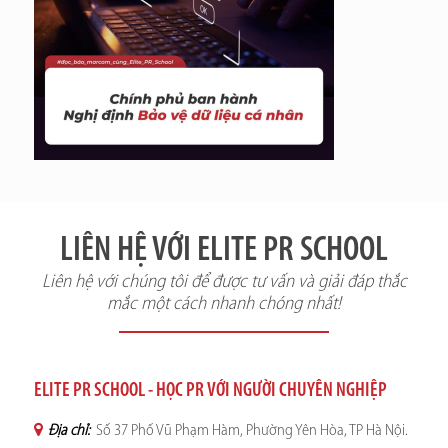
LIÊN HỆ VỚI ELITE PR SCHOOL
Liên hệ với chúng tôi để được tư vấn và giải đáp thắc
mắc một cách nhanh chóng nhất!
ELITE PR SCHOOL - HỌC PR VỚI NGƯỜI CHUYÊN NGHIỆP
Địa chỉ:
Số 37 Phố Vũ Phạm Hàm, Phường Yên Hòa, TP Hà Nội.