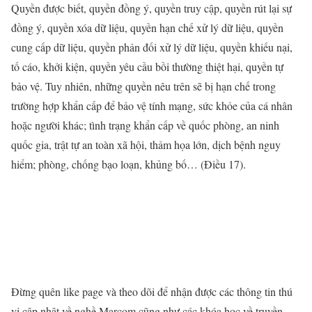
Quyền được biết, quyền đồng ý, quyền truy cập, quyền rút lại sự
đồng ý, quyền xóa dữ liệu, quyền hạn chế xử lý dữ liệu, quyền
cung cấp dữ liệu, quyền phản đối xử lý dữ liệu, quyền khiếu nại,
tố cáo, khởi kiện, quyền yêu cầu bồi thường thiệt hại, quyền tự
bảo vệ. Tuy nhiên, những quyền nêu trên sẽ bị hạn chế trong
trường hợp khẩn cấp để bảo vệ tính mạng, sức khỏe của cá nhân
hoặc người khác; tình trạng khẩn cấp về quốc phòng, an ninh
quốc gia, trật tự an toàn xã hội, thảm họa lớn, dịch bệnh nguy
hiểm; phòng, chống bạo loạn, khủng bố… (Ðiều 17).
Đừng quên like page và theo dõi để nhận được các thông tin thú
vị cập nhật về nghề Marcom cũng như các khóa học về truyền