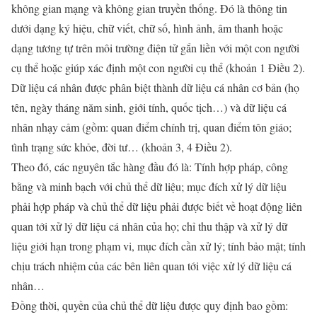
không gian mạng và không gian truyền thống. Ðó là thông tin
dưới dạng ký hiệu, chữ viết, chữ số, hình ảnh, âm thanh hoặc
dạng tương tự trên môi trường điện tử gắn liền với một con người
cụ thể hoặc giúp xác định một con người cụ thể (khoản 1 Ðiều 2).
Dữ liệu cá nhân được phân biệt thành dữ liệu cá nhân cơ bản (họ
tên, ngày tháng năm sinh, giới tính, quốc tịch…) và dữ liệu cá
nhân nhạy cảm (gồm: quan điểm chính trị, quan điểm tôn giáo;
tình trạng sức khỏe, đời tư… (khoản 3, 4 Ðiều 2).
Theo đó, các nguyên tắc hàng đầu đó là: Tính hợp pháp, công
bằng và minh bạch với chủ thể dữ liệu; mục đích xử lý dữ liệu
phải hợp pháp và chủ thể dữ liệu phải được biết về hoạt động liên
quan tới xử lý dữ liệu cá nhân của họ; chỉ thu thập và xử lý dữ
liệu giới hạn trong phạm vi, mục đích cần xử lý; tính bảo mật; tính
chịu trách nhiệm của các bên liên quan tới việc xử lý dữ liệu cá
nhân…
Ðồng thời, quyền của chủ thể dữ liệu được quy định bao gồm: