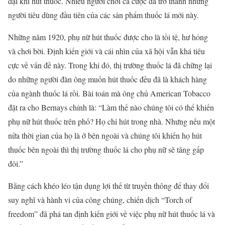
đại khi hút thuốc. Nhiều người chơi cá cược đã trở thành những
người tiêu dùng đầu tiên của các sản phẩm thuốc lá mới này.
Những năm 1920, phụ nữ hút thuốc được cho là tồi tệ, hư hỏng
và chơi bời. Định kiến giới và cái nhìn của xã hội vẫn khá tiêu
cực về vấn đề này. Trong khi đó, thị trường thuốc lá đã chững lại
do những người đàn ông muốn hút thuốc đều đã là khách hàng
của ngành thuốc lá rồi. Bài toán mà ông chủ American Tobacco
đặt ra cho Bernays chính là: “Làm thế nào chúng tôi có thể khiến
phụ nữ hút thuốc trên phố? Họ chỉ hút trong nhà. Nhưng nếu một
nửa thời gian của họ là ở bên ngoài và chúng tôi khiến họ hút
thuốc bên ngoài thì thị trường thuốc lá cho phụ nữ sẽ tăng gấp
đôi.”
Bằng cách khéo léo tận dụng lợi thế từ truyền thông để thay đổi
suy nghĩ và hành vi của công chúng, chiến dịch “Torch of
freedom” đã phá tan định kiến giới về việc phụ nữ hút thuốc lá và