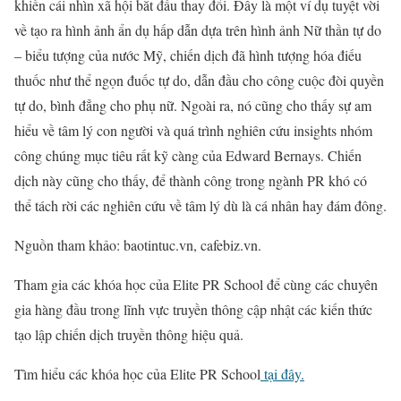
khiến cái nhìn xã hội bắt đầu thay đổi. Đây là một ví dụ tuyệt vời
về tạo ra hình ảnh ẩn dụ hấp dẫn dựa trên hình ảnh Nữ thần tự do
– biểu tượng của nước Mỹ, chiến dịch đã hình tượng hóa điếu
thuốc như thể ngọn đuốc tự do, dẫn đầu cho công cuộc đòi quyền
tự do, bình đẳng cho phụ nữ. Ngoài ra, nó cũng cho thấy sự am
hiểu về tâm lý con người và quá trình nghiên cứu insights nhóm
công chúng mục tiêu rất kỹ càng của Edward Bernays. Chiến
dịch này cũng cho thấy, để thành công trong ngành PR khó có
thể tách rời các nghiên cứu về tâm lý dù là cá nhân hay đám đông.
Nguồn tham khảo: baotintuc.vn, cafebiz.vn.
Tham gia các khóa học của Elite PR School để cùng các chuyên
gia hàng đầu trong lĩnh vực truyền thông cập nhật các kiến thức
tạo lập chiến dịch truyền thông hiệu quả.
Tìm hiểu các khóa học của Elite PR School
tại đây.