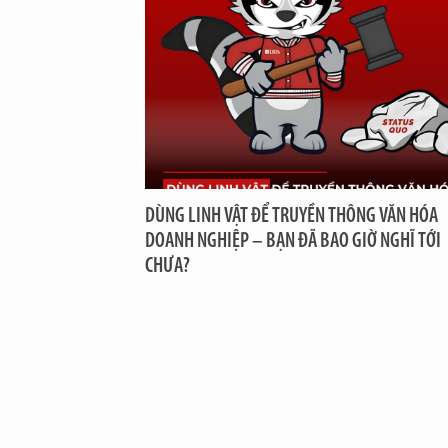
DÙNG LINH VẬT ĐỂ TRUYỀN THÔNG VĂN HÓA
DOANH NGHIỆP – BẠN ĐÃ BAO GIỜ NGHĨ TỚI
CHƯA?