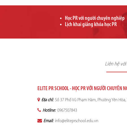
Học PR với người chuyên nghiệp
Lịch khai giảng khóa học PR
Liên hệ vớ
ELITE PR SCHOOL - HỌC PR VỚI NGƯỜI CHUYÊN 
Địa chỉ:
Số 37 Phố Vũ Phạm Hàm, Phường Yên Hòa, 
Hotline:
0967507843
Email:
info@eliteprschool.edu.vn