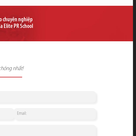
ạo chuyên nghiệp
ủa Elite PR School
chóng nhất!