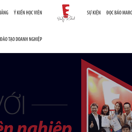
GIẢNG
Ý KIẾN HỌC VIÊN
SỰ KIỆN
ĐỌC BÁO MAR
ĐÀO TẠO DOANH NGHIỆP