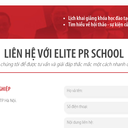
Lịch khai giảng khóa học đào t
Tìm hiểu về hội thảo - sự kiện c
LIÊN HỆ VỚI ELITE PR SCHOOL
i chúng tôi để được tư vấn và giải đáp thắc mắc một cách nhanh 
NGHIỆP
TP Hà Nội.