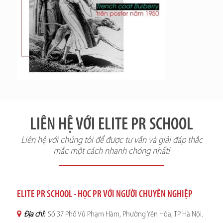
LIÊN HỆ VỚI ELITE PR SCHOOL
Liên hệ với chúng tôi để được tư vấn và giải đáp thắc
mắc một cách nhanh chóng nhất!
ELITE PR SCHOOL - HỌC PR VỚI NGƯỜI CHUYÊN NGHIỆP
Địa chỉ:
Số 37 Phố Vũ Phạm Hàm, Phường Yên Hòa, TP Hà Nội.