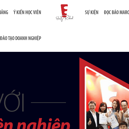
GIẢNG
Ý KIẾN HỌC VIÊN
SỰ KIỆN
ĐỌC BÁO MAR
ĐÀO TẠO DOANH NGHIỆP