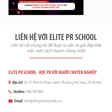
LIÊN HỆ VỚI ELITE PR SCHOOL
Liên hệ với chúng tôi để được tư vấn và giải đáp thắc
mắc một cách nhanh chóng nhất!
ELITE PR SCHOOL - HỌC PR VỚI NGƯỜI CHUYÊN NGHIỆP
Địa chỉ:
Số 37 Phố Vũ Phạm Hàm, Phường Yên Hòa, TP Hà Nội.
Hotline:
0967507843
Email:
info@eliteprschool.edu.vn