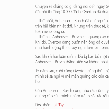
Chuyện sẽ chẳng có gì đáng nói đến ngày 6/
đòi bồi thường 10.000 đô la. Overton đã đưa 
– Thứ nhất, Anheuser – Busch đã quảng cáo 
trên bãi biển nhiệt đới. Nhưng trên thực tế, 
toàn né xa ông ra.
– Thứ hai, Anheuser – Busch chỉ quảng cáo n
Khi đó, Overton đang buồn nên ông đã quyết 
như hành động thiếu suy nghĩ, kém an toà
Sau khi cả hai luận điểm đều bị bác bỏ một 
Anheuser – Busch thắng kiện và không phải 
15 năm sau, cuối cùng Overton cũng thú nhận
mình sẽ sa ngã vì mê mẩn quảng cáo của các
bia.
Còn Anheuser – Busch cũng như các công ty h
quảng cáo của mình nhằm tránh các rắc rối từ
Đọc thêm
tại đây
.