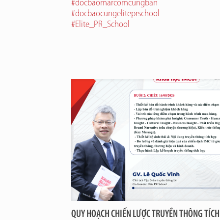
#
docbaomarcomcungban
#
docbaocungeliteprschool
#
Elite_PR_School
QUY HOẠCH CHIẾN LƯỢC TRUYỀN THÔNG TÍCH