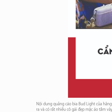
Nội dung quảng cáo bia Bud Light của hãng 
ra và có rất nhiều cô gái đẹp mặc áo tắm vâ