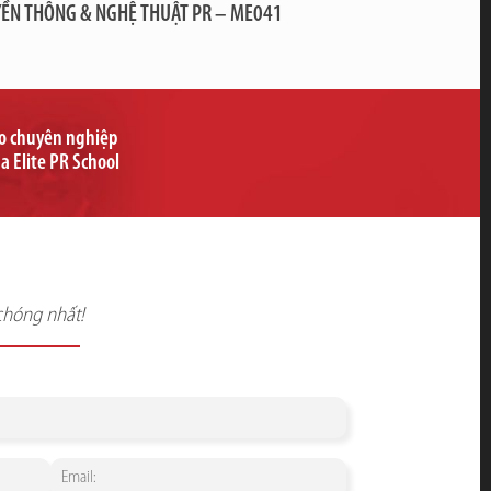
ỀN THÔNG & NGHỆ THUẬT PR – ME041
ạo chuyên nghiệp
ủa Elite PR School
chóng nhất!