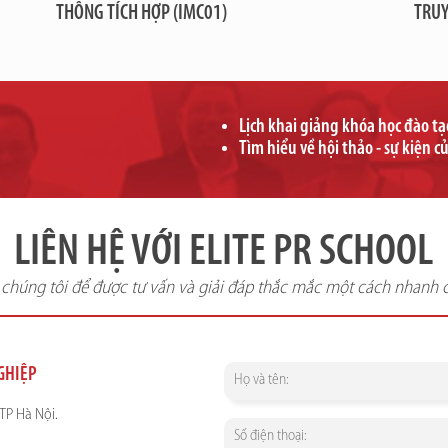
THÔNG TÍCH HỢP (IMC01)
TRUY
Lịch khai giảng khóa học đào t
Tìm hiểu về hội thảo - sự kiện c
LIÊN HỆ VỚI ELITE PR SCHOOL
i chúng tôi để được tư vấn và giải đáp thắc mắc một cách nhanh 
NGHIỆP
TP Hà Nội.