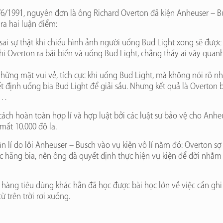
6/1991, nguyên đơn là ông Richard Overton đã kiện Anheuser – Bus
ra hai luận điểm:
sai sự thật khi chiếu hình ảnh người uống Bud Light xong sẽ đượ
khi Overton ra bãi biển và uống Bud Light, chẳng thấy ai vây quanh 
hững mặt vui vẻ, tích cực khi uống Bud Light, mà không nói rõ nhữ
định uống bia Bud Light để giải sầu. Nhưng kết quả là Overton bị
n…
cách hoàn toàn hợp lí và hợp luật bởi các luật sư bảo vệ cho Anhe
mất 10.000 đô la.
 lí do lôi Anheuser – Busch vào vụ kiện vô lí năm đó: Overton sợ
 hãng bia, nên ông đã quyết định thực hiện vụ kiện để đời nhằm 
àng tiêu dùng khác hẳn đã học được bài học lớn về việc cần ghi 
 trên trời rơi xuống.