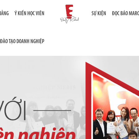
GIẢNG
Ý KIẾN HỌC VIÊN
SỰ KIỆN
ĐỌC BÁO MAR
ĐÀO TẠO DOANH NGHIỆP