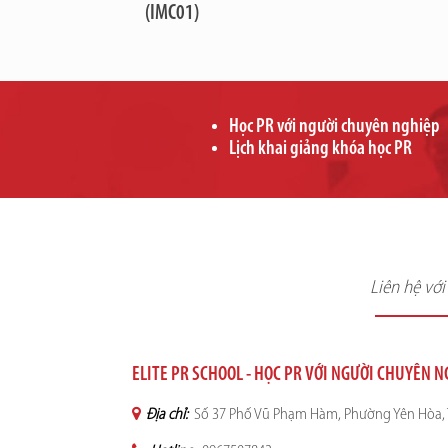
(IMC01)
Học PR với người chuyên nghiệp
Lịch khai giảng khóa học PR
Liên hệ vớ
ELITE PR SCHOOL - HỌC PR VỚI NGƯỜI CHUYÊN 
Địa chỉ:
Số 37 Phố Vũ Phạm Hàm, Phường Yên Hòa, 