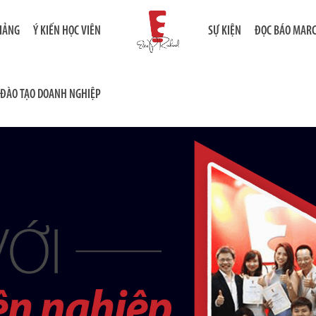
GIẢNG
Ý KIẾN HỌC VIÊN
SỰ KIỆN
ĐỌC BÁO MAR
ĐÀO TẠO DOANH NGHIỆP