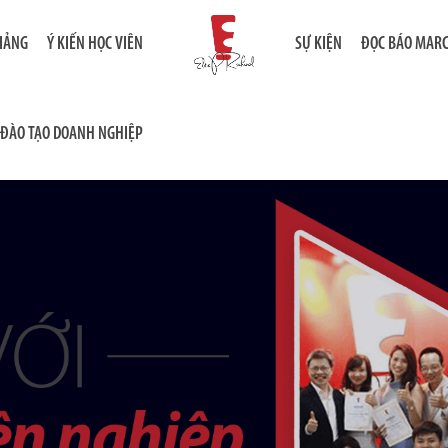
GIẢNG
Ý KIẾN HỌC VIÊN
SỰ KIỆN
ĐỌC BÁO MAR
ĐÀO TẠO DOANH NGHIỆP