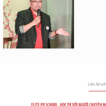
Liên hệ vớ
ELITE PR SCHOOL - HỌC PR VỚI NGƯỜI CHUYÊN 