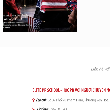
Liên hệ vớ
ELITE PR SCHOOL - HỌC PR VỚI NGƯỜI CHUYÊN 
Địa chỉ:
Số 37 Phố Vũ Phạm Hàm, Phường Yên Hòa, 
Hotline:
0967507843