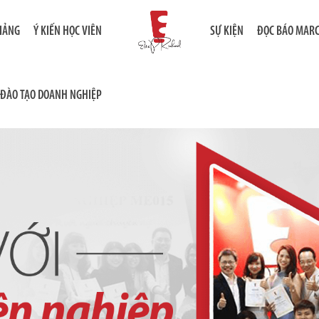
GIẢNG
Ý KIẾN HỌC VIÊN
SỰ KIỆN
ĐỌC BÁO MAR
ĐÀO TẠO DOANH NGHIỆP