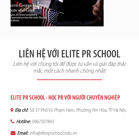
LIÊN HỆ VỚI ELITE PR SCHOOL
Liên hệ với chúng tôi để được tư vấn và giải đáp thắc
mắc một cách nhanh chóng nhất!
ELITE PR SCHOOL - HỌC PR VỚI NGƯỜI CHUYÊN NGHIỆP
Địa chỉ:
Số 37 Phố Vũ Phạm Hàm, Phường Yên Hòa, TP Hà Nội.
Hotline:
0967507843
Email:
info@eliteprschool.edu.vn