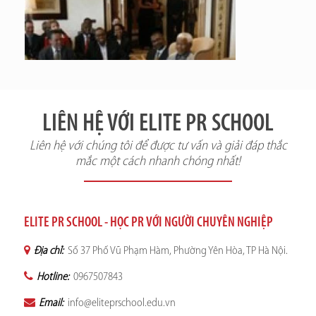
LIÊN HỆ VỚI ELITE PR SCHOOL
Liên hệ với chúng tôi để được tư vấn và giải đáp thắc
mắc một cách nhanh chóng nhất!
ELITE PR SCHOOL - HỌC PR VỚI NGƯỜI CHUYÊN NGHIỆP
Địa chỉ:
Số 37 Phố Vũ Phạm Hàm, Phường Yên Hòa, TP Hà Nội.
Hotline:
0967507843
Email:
info@eliteprschool.edu.vn