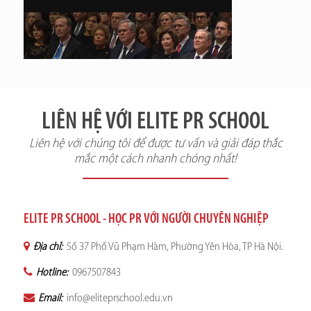
LIÊN HỆ VỚI ELITE PR SCHOOL
Liên hệ với chúng tôi để được tư vấn và giải đáp thắc
mắc một cách nhanh chóng nhất!
ELITE PR SCHOOL - HỌC PR VỚI NGƯỜI CHUYÊN NGHIỆP
Địa chỉ:
Số 37 Phố Vũ Phạm Hàm, Phường Yên Hòa, TP Hà Nội.
Hotline:
0967507843
Email:
info@eliteprschool.edu.vn