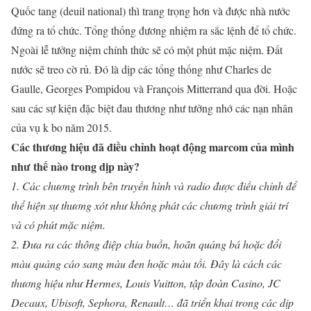
Quốc tang (deuil national) thì trang trọng hơn và được nhà nước
đứng ra tổ chức. Tổng thống đương nhiệm ra sắc lệnh để tổ chức.
Ngoài lễ tưởng niệm chính thức sẽ có một phút mặc niệm. Đất
nước sẽ treo cờ rủ. Đó là dịp các tổng thống như Charles de
Gaulle, Georges Pompidou và François Mitterrand qua đời. Hoặc
sau các sự kiện đặc biệt đau thương như tưởng nhớ các nạn nhân
của vụ k bo năm 2015.
Các thương hiệu đã điều chỉnh hoạt động marcom của mình
như thế nào trong dịp này?
1. Các chương trình bên truyền hình và radio được điều chỉnh để
thể hiện sự thương xót như không phát các chương trình giải trí
và có phút mặc niệm.
2. Đưa ra các thông điệp chia buồn, hoãn quảng bá hoặc đổi
màu quảng cáo sang màu đen hoặc màu tối. Đây là cách các
thương hiệu như Hermes, Louis Vuitton, tập đoàn Casino, JC
Decaux, Ubisoft, Sephora, Renault… đã triển khai trong các dịp