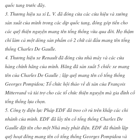
quốc tang trước đây.
3. Thương hiệu xa xỉ L. V. đã đóng cửa các cửa hiệu và xưởng
sản xuất của mình trong các dịp quốc tang, đóng góp tiền cho
các quỹ thiện nguyện mang tên tổng thống vừa qua đời. Họ thậm
chí làm cả một dòng sản phẩm có 2 chữ cái đầu mang tên tổng
thống Charles De Gaulle.
4. Thương hiệu xe Renault đã đóng cửa nhà máy và các cửa
hàng chính hãng của mình. Hãng đã sản xuất 5 chiếc xe mang
tên của Charles De Gaulle ; lập quỹ mang tên cố tổng thống
Georges Pompidou; Tổ chức hội thảo về di sản của François
Mitterrand và tài trợ cho các tổ chức thiện nguyện mà gia đình cố
tổng thống lựa chọn.
5. Công ty điện lực Pháp EDF đã treo cờ rủ trên khắp các chi
nhánh của mình. EDF đã lấy tên cố tổng thống Charles De
Gaulle đặt tên cho một Nhà máy phát điện. EDF đã thành lập
quỹ hoạt đông mang tên cố tổng thống Georges Pompidou và