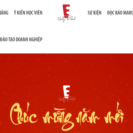
GIẢNG
Ý KIẾN HỌC VIÊN
SỰ KIỆN
ĐỌC BÁO MAR
ĐÀO TẠO DOANH NGHIỆP