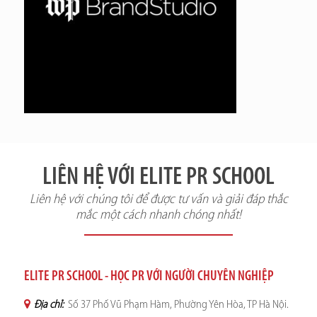
LIÊN HỆ VỚI ELITE PR SCHOOL
Liên hệ với chúng tôi để được tư vấn và giải đáp thắc
mắc một cách nhanh chóng nhất!
ELITE PR SCHOOL - HỌC PR VỚI NGƯỜI CHUYÊN NGHIỆP
Địa chỉ:
Số 37 Phố Vũ Phạm Hàm, Phường Yên Hòa, TP Hà Nội.