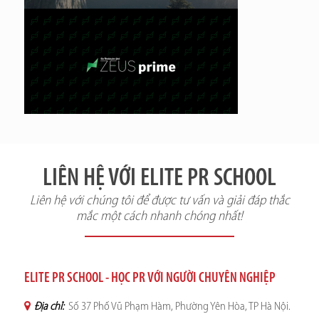
LIÊN HỆ VỚI ELITE PR SCHOOL
Liên hệ với chúng tôi để được tư vấn và giải đáp thắc
mắc một cách nhanh chóng nhất!
ELITE PR SCHOOL - HỌC PR VỚI NGƯỜI CHUYÊN NGHIỆP
Địa chỉ:
Số 37 Phố Vũ Phạm Hàm, Phường Yên Hòa, TP Hà Nội.