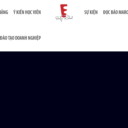
GIẢNG
Ý KIẾN HỌC VIÊN
SỰ KIỆN
ĐỌC BÁO MAR
ĐÀO TẠO DOANH NGHIỆP