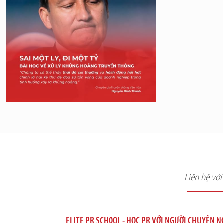
Liên hệ vớ
ELITE PR SCHOOL - HỌC PR VỚI NGƯỜI CHUYÊN 