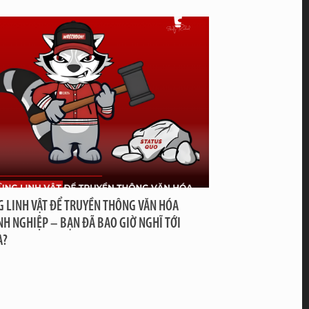
 LINH VẬT ĐỂ TRUYỀN THÔNG VĂN HÓA
H NGHIỆP – BẠN ĐÃ BAO GIỜ NGHĨ TỚI
A?