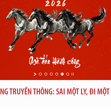
NG TRUYỀN THÔNG: SAI MỘT LY, ĐI MỘT