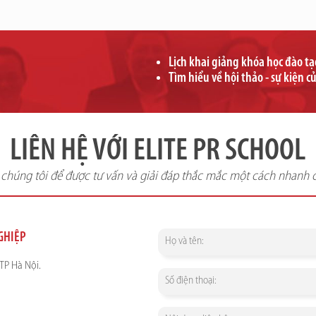
Lịch khai giảng khóa học đào t
Tìm hiểu về hội thảo - sự kiện c
LIÊN HỆ VỚI ELITE PR SCHOOL
i chúng tôi để được tư vấn và giải đáp thắc mắc một cách nhanh 
NGHIỆP
TP Hà Nội.