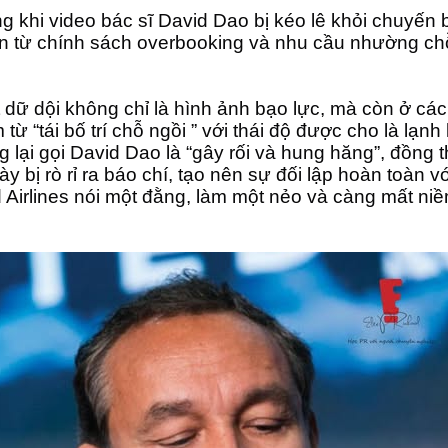
 khi video bác sĩ David Dao bị kéo lê khỏi chuyến b
ồn từ chính sách overbooking và nhu cầu nhường chỗ
dữ dội không chỉ là hình ảnh bạo lực, mà còn ở cá
ừ “tái bố trí chỗ ngồi ” với thái độ được cho là lạnh
g lại gọi David Dao là “gây rối và hung hăng”, đồng t
y bị rò rỉ ra báo chí, tạo nên sự đối lập hoàn toàn với
Airlines nói một đằng, làm một nẻo và càng mất niề