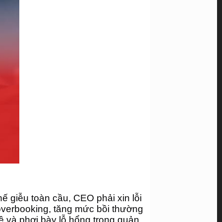
ế giễu toàn cầu, CEO phải xin lỗi 
overbooking, tăng mức bồi thường 
ề và phơi bày lỗ hổng trong quản 