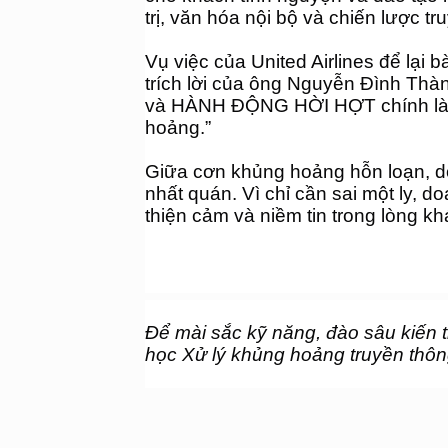
trị, văn hóa nội bộ và chiến lược t
Vụ việc của United Airlines để lại 
trích lời của ông Nguyễn Đình Th
và HÀNH ĐỘNG HỜI HỢT chính là ha
hoảng.” 
Giữa cơn khủng hoảng hỗn loạn, d
nhất quán. Vì chỉ cần sai một ly, d
thiện cảm và niềm tin trong lòng k
Để mài sắc kỹ năng, đào sâu kiến t
học Xử lý khủng hoảng truyền thông