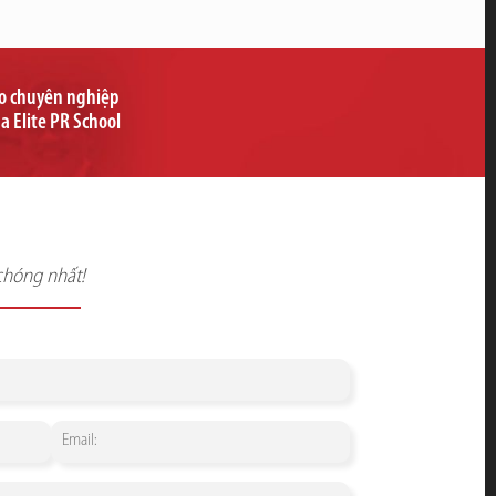
ạo chuyên nghiệp
ủa Elite PR School
chóng nhất!