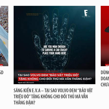
SD
DÙNG
DOAN
CHƯ
SÁNG KIẾN E.V.A – TẠI SAO VOLVO ĐEM “BẢO VẬT
TRIỆU ĐÔ” TẶNG KHÔNG CHO ĐỐI THỦ MÀ VẪN
THẮNG ĐẬM?