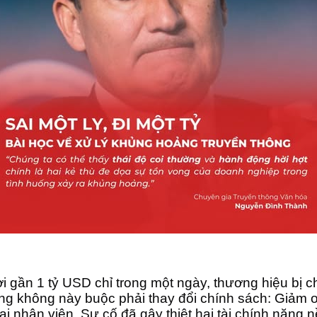
i gần 1 tỷ USD chỉ trong một ngày, thương hiệu bị ch
àng không này buộc phải thay đổi chính sách: Giảm 
i nhân viên. Sự cố đã gây thiệt hại tài chính nặng n