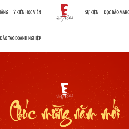
GIẢNG
Ý KIẾN HỌC VIÊN
SỰ KIỆN
ĐỌC BÁO MAR
ĐÀO TẠO DOANH NGHIỆP