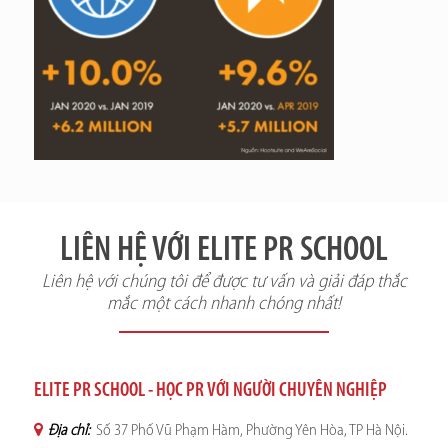
LIÊN HỆ VỚI ELITE PR SCHOOL
Liên hệ với chúng tôi để được tư vấn và giải đáp thắc
mắc một cách nhanh chóng nhất!
ELITE PR SCHOOL - HỌC PR VỚI NGƯỜI CHUYÊN NGHIỆP
Địa chỉ:
Số 37 Phố Vũ Phạm Hàm, Phường Yên Hòa, TP Hà Nội.