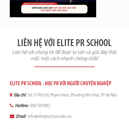
LIÊN HỆ VỚI ELITE PR SCHOOL
Liên hệ với chúng tôi để được tư vấn và giải đáp thắc
mắc một cách nhanh chóng nhất!
ELITE PR SCHOOL - HỌC PR VỚI NGƯỜI CHUYÊN NGHIỆP
Địa chỉ:
Số 37 Phố Vũ Phạm Hàm, Phường Yên Hòa, TP Hà Nội.
Hotline:
0967507843
Email:
info@eliteprschool.edu.vn