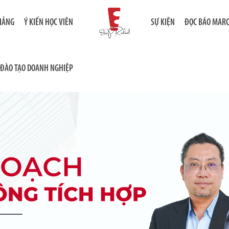
GIẢNG
Ý KIẾN HỌC VIÊN
SỰ KIỆN
ĐỌC BÁO MAR
ĐÀO TẠO DOANH NGHIỆP