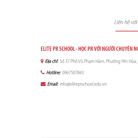
Liên hệ vớ
ELITE PR SCHOOL - HỌC PR VỚI NGƯỜI CHUYÊN 
Địa chỉ:
Số 37 Phố Vũ Phạm Hàm, Phường Yên Hòa, 
Hotline:
0967507843
Email:
info@eliteprschool.edu.vn