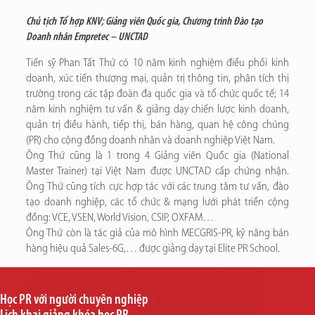
Chủ tịch Tổ hợp KNV; Giảng viên Quốc gia, Chương trình Đào tạo
Doanh nhân Empretec – UNCTAD
Tiến sỹ Phan Tất Thứ có 10 năm kinh nghiệm điều phối kinh
doanh, xúc tiến thương mại, quản trị thông tin, phân tích thị
trường trong các tập đoàn đa quốc gia và tổ chức quốc tế; 14
năm kinh nghiệm tư vấn & giảng dạy chiến lược kinh doanh,
quản trị điều hành, tiếp thị, bán hàng, quan hệ công chúng
(PR) cho cộng đồng doanh nhân và doanh nghiệp Việt Nam.
Ông Thứ cũng là 1 trong 4 Giảng viên Quốc gia (National
Master Trainer) tại Việt Nam được UNCTAD cấp chứng nhận.
Ông Thứ cũng tích cực hợp tác với các trung tâm tư vấn, đào
tạo doanh nghiệp, các tổ chức & mạng lưới phát triển cộng
đồng: VCE, VSEN, World Vision, CSIP, OXFAM…
Ông Thứ còn là tác giả của mô hình MECGRIS-PR, kỹ năng bán
hàng hiệu quả Sales-6G,… được giảng dạy tại Elite PR School.
Học PR với người chuyên nghiệp