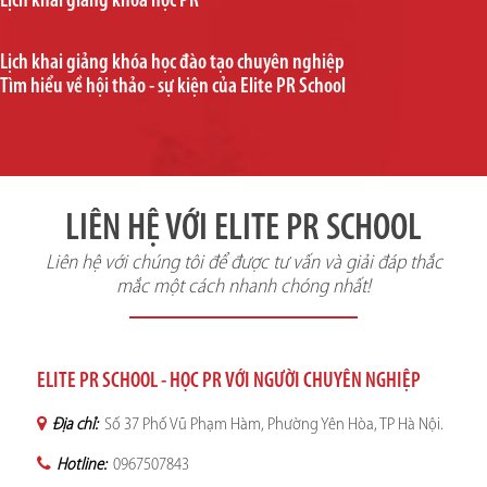
Lịch khai giảng khóa học PR
Lịch khai giảng khóa học đào tạo chuyên nghiệp
Tìm hiểu về hội thảo - sự kiện của Elite PR School
LIÊN HỆ VỚI ELITE PR SCHOOL
Liên hệ với chúng tôi để được tư vấn và giải đáp thắc
mắc một cách nhanh chóng nhất!
ELITE PR SCHOOL - HỌC PR VỚI NGƯỜI CHUYÊN NGHIỆP
Địa chỉ:
Số 37 Phố Vũ Phạm Hàm, Phường Yên Hòa, TP Hà Nội.
Hotline:
0967507843