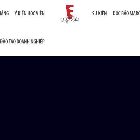
GIẢNG
Ý KIẾN HỌC VIÊN
SỰ KIỆN
ĐỌC BÁO MAR
ĐÀO TẠO DOANH NGHIỆP