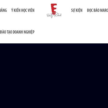
GIẢNG
Ý KIẾN HỌC VIÊN
SỰ KIỆN
ĐỌC BÁO MAR
ĐÀO TẠO DOANH NGHIỆP