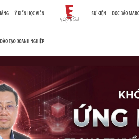
GIẢNG
Ý KIẾN HỌC VIÊN
SỰ KIỆN
ĐỌC BÁO MAR
ĐÀO TẠO DOANH NGHIỆP