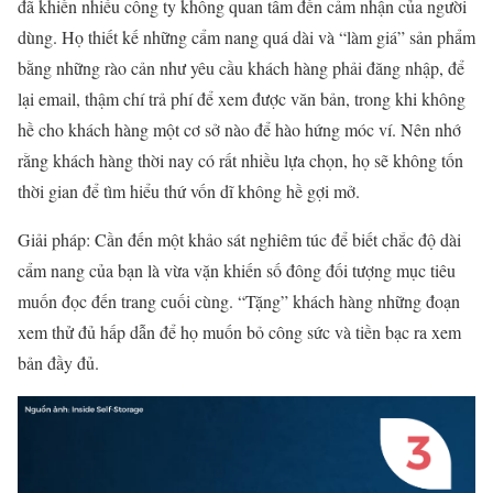
đã khiến nhiều công ty không quan tâm đến cảm nhận của người
dùng. Họ th
iết kế những cẩm nang quá dài và “làm giá” sản phẩm
bằng những rào cản như yêu cầu khách hàng phải đăng nhập, để
lại email, thậm chí trả phí để xem được văn bản, trong khi không
hề cho khách hàng một cơ sở nào để hào hứng móc ví. Nên nhớ
rằng khách hàng thời nay có rất nhiều lựa chọn, họ sẽ không tốn
thời gian để tìm hiểu thứ vốn dĩ không hề gợi mở.
Giải pháp: Cần đến một khảo sát nghiêm túc để biết chắc độ dài
cẩm nang của bạn là vừa vặn khiến số đông đối tượng mục tiêu
muốn đọc đến trang cuối cùng. “Tặng” khách hàng những đoạn
xem thử đủ hấp dẫn để họ muốn bỏ công sức và tiền bạc ra xem
bản đầy đủ.