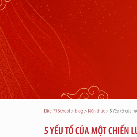
Elite PR School
>
blog
>
Kiến thức
>
5 Yếu tố của m
5 YẾU TỐ CỦA MỘT CHIẾN