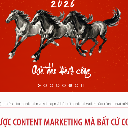
ột chiến lược content marketing mà bất cứ content writer nào cũng phải biết
 LƯỢC CONTENT MARKETING MÀ BẤT CỨ 