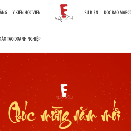
IẢNG
Ý KIẾN HỌC VIÊN
SỰ KIỆN
ĐỌC BÁO MARC
ĐÀO TẠO DOANH NGHIỆP