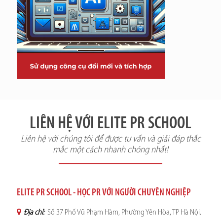
LIÊN HỆ VỚI ELITE PR SCHOOL
Liên hệ với chúng tôi để được tư vấn và giải đáp thắc
mắc một cách nhanh chóng nhất!
ELITE PR SCHOOL - HỌC PR VỚI NGƯỜI CHUYÊN NGHIỆP
Địa chỉ:
Số 37 Phố Vũ Phạm Hàm, Phường Yên Hòa, TP Hà Nội.