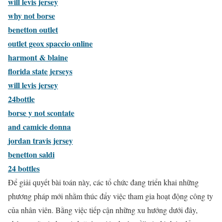
will levis jersey
why not borse
benetton outlet
outlet geox spaccio online
harmont & blaine
florida state jerseys
will levis jersey
24bottle
borse y not scontate
and camicie donna
jordan travis jersey
benetton saldi
24 bottles
Để giải quyết bài toán này, các tổ chức đang triển khai những
phương pháp mới nhằm thúc đẩy việc tham gia hoạt động công ty
của nhân viên. Bằng việc tiếp cận những xu hướng dưới đây,