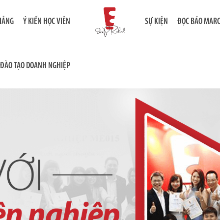
GIẢNG
Ý KIẾN HỌC VIÊN
SỰ KIỆN
ĐỌC BÁO MAR
ĐÀO TẠO DOANH NGHIỆP