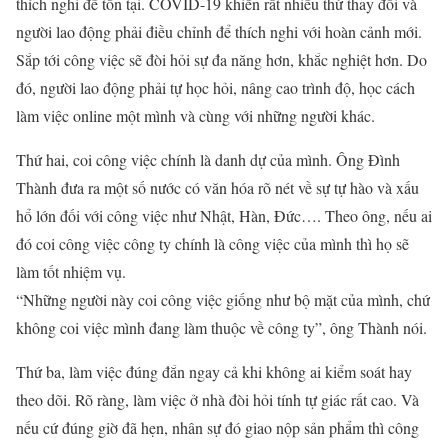
thích nghi để tồn tại. COVID-19 khiến rất nhiều thứ thay đổi và
người lao động phải điều chỉnh để thích nghi với hoàn cảnh mới.
Sắp tới công việc sẽ đòi hỏi sự đa năng hơn, khắc nghiệt hơn. Do
đó, người lao động phải tự học hỏi, nâng cao trình độ, học cách
làm việc online một mình và cùng với những người khác.
Thứ hai, coi công việc chính là danh dự của mình. Ông Đình
Thành đưa ra một số nước có văn hóa rõ nét về sự tự hào và xấu
hổ lớn đối với công việc như Nhật, Hàn, Đức…. Theo ông, nếu ai
đó coi công việc công ty chính là công việc của mình thì họ sẽ
làm tốt nhiệm vụ.
“Những người này coi công việc giống như bộ mặt của mình, chứ
không coi việc mình đang làm thuộc về công ty”, ông Thành nói.
Thứ ba, làm việc đúng đắn ngay cả khi không ai kiểm soát hay
theo dõi. Rõ ràng, làm việc ở nhà đòi hỏi tính tự giác rất cao. Và
nếu cứ đúng giờ đã hẹn, nhân sự đó giao nộp sản phẩm thì công