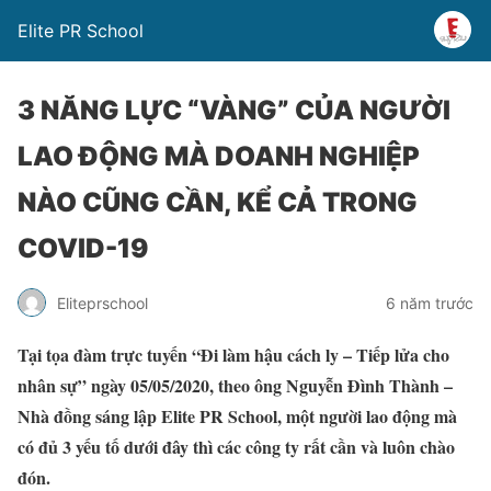
Elite PR School
3 NĂNG LỰC “VÀNG” CỦA NGƯỜI
LAO ĐỘNG MÀ DOANH NGHIỆP
NÀO CŨNG CẦN, KỂ CẢ TRONG
COVID-19
Eliteprschool
6 năm trước
Tại tọa đàm trực tuyến “Đi làm hậu cách ly – Tiếp lửa cho
nhân sự” ngày 05/05/2020, theo ông Nguyễn Đình Thành –
Nhà đồng sáng lập Elite PR School, một người lao động mà
có đủ 3 yếu tố dưới đây thì các công ty rất cần và luôn chào
đón.