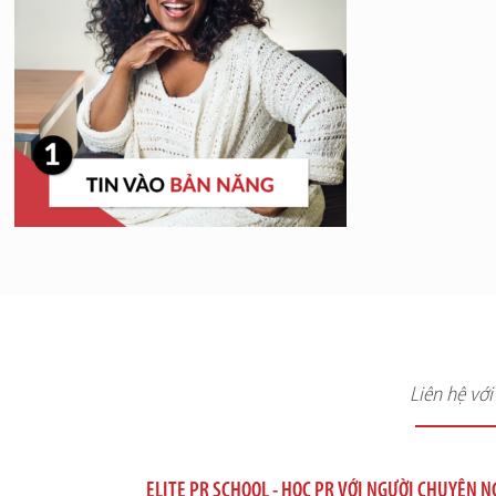
Liên hệ vớ
ELITE PR SCHOOL - HỌC PR VỚI NGƯỜI CHUYÊN 