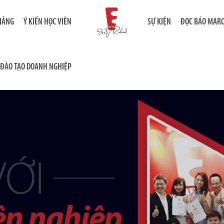
GIẢNG
Ý KIẾN HỌC VIÊN
SỰ KIỆN
ĐỌC BÁO MAR
ĐÀO TẠO DOANH NGHIỆP