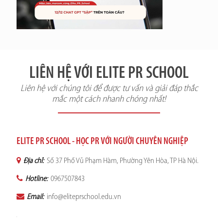
LIÊN HỆ VỚI ELITE PR SCHOOL
Liên hệ với chúng tôi để được tư vấn và giải đáp thắc
mắc một cách nhanh chóng nhất!
ELITE PR SCHOOL - HỌC PR VỚI NGƯỜI CHUYÊN NGHIỆP
Địa chỉ:
Số 37 Phố Vũ Phạm Hàm, Phường Yên Hòa, TP Hà Nội.
Hotline:
0967507843
Email:
info@eliteprschool.edu.vn