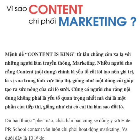
Mệnh đề “CONTENT IS KING” từ lâu chẳng còn xa lạ với
những người làm truyền thông, Marketing. Nhiều người cho
rằng Content (nội dung) chính là yếu tố cốt lõi tạo nên giá trị,
là vị vua trong lĩnh vực tiếp thị, giống như một đống củi giúp
tạo ra sức nóng của cái lò sưởi. Cũng có người cho rằng nội
dung không phải là yếu tố quan trọng nhất mà chỉ là một
phần của tiếp thị, giống như chỉ có củi thì làm sao đốt lò.
Dù bạn thuộc “phe” nào, chắc hẳn bạn cũng sẽ đồng ý với Elite
PR School content vẫn luôn chi phối hoạt động marketing. Và
dưới đây là 10 lý do.